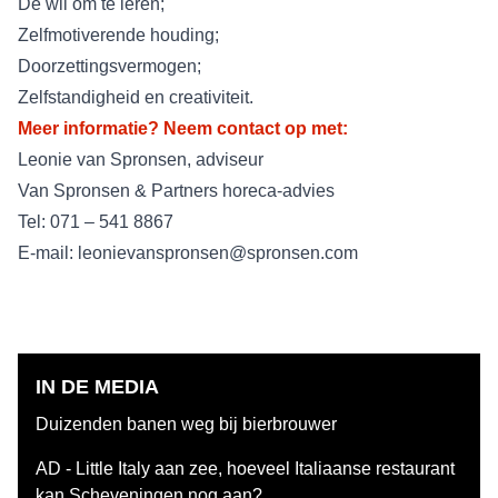
De wil om te leren;
Zelfmotiverende houding;
Doorzettingsvermogen;
Zelfstandigheid en creativiteit.
Meer informatie? Neem contact op met:
Leonie van Spronsen, adviseur
Van Spronsen & Partners horeca-advies
Tel: 071 – 541 8867
E-mail:
leonievanspronsen@spronsen.com
IN DE MEDIA
Duizenden banen weg bij bierbrouwer
AD - Little Italy aan zee, hoeveel Italiaanse restaurant
kan Scheveningen nog aan?