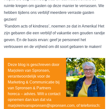
ruimte kregen om gasten op deze manier te verrassen. We
hebben tijdens ons verblijf meerdere verraste gasten
gezien!
‘
Random acts of kindness
’, noemen ze dat in Amerika! Het
zijn gebaren die een verblijf of vakantie een gouden randje
geven. En de basis ervan: geef je personeel het
vertrouwen en de vrijheid om dit soort gebaren te maken!
Deze blog is geschreven door
Marjolein van Spronsen,
verantwoordelijk voor de
Marketing & Communicatie bij
van Spronsen & Partners
horeca – advies. Wilt u contact
opnemen dan kan dat via
marjoleinvanspronsen@spronsen.com, of telefonisch: